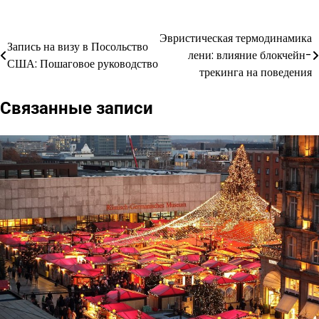
Эвристическая термодинамика
Навигация
Запись на визу в Посольство
лени: влияние блокчейн-
США: Пошаговое руководство
по
трекинга на поведения
записям
Связанные записи