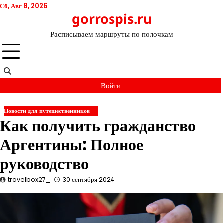
Перейти
Сб, Авг 8, 2026
gorrospis.ru
к
содержимому
Расписываем маршруты по полочкам
Войти
Новости для путешественников
Как получить гражданство
Аргентины: Полное
руководство
travelbox27_
30 сентября 2024