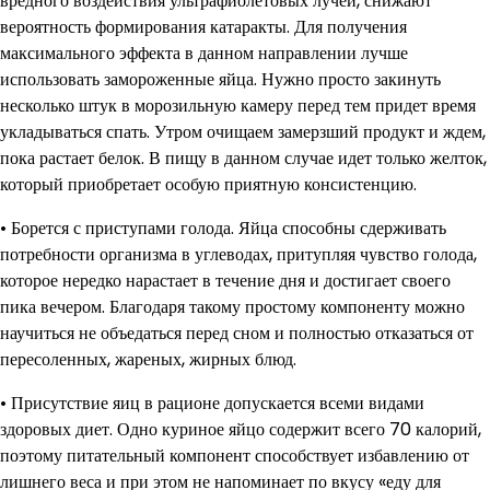
вредного воздействия ультрафиолетовых лучей, снижают
вероятность формирования катаракты. Для получения
максимального эффекта в данном направлении лучше
использовать замороженные яйца. Нужно просто закинуть
несколько штук в морозильную камеру перед тем придет время
укладываться спать. Утром очищаем замерзший продукт и ждем,
пока растает белок. В пищу в данном случае идет только желток,
который приобретает особую приятную консистенцию.
• Борется с приступами голода. Яйца способны сдерживать
потребности организма в углеводах, притупляя чувство голода,
которое нередко нарастает в течение дня и достигает своего
пика вечером. Благодаря такому простому компоненту можно
научиться не объедаться перед сном и полностью отказаться от
пересоленных, жареных, жирных блюд.
• Присутствие яиц в рационе допускается всеми видами
здоровых диет. Одно куриное яйцо содержит всего 70 калорий,
поэтому питательный компонент способствует избавлению от
лишнего веса и при этом не напоминает по вкусу «еду для