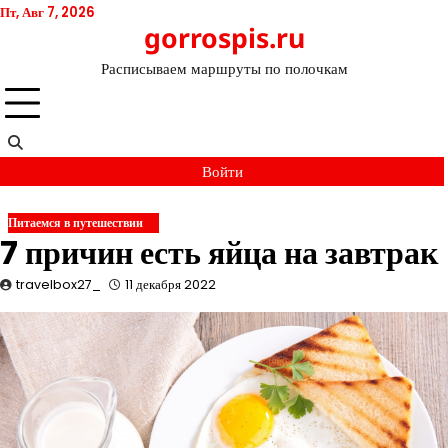
Перейти
Пт, Авг 7, 2026
gorrospis.ru
к
содержимому
Расписываем маршруты по полочкам
Войти
Питаемся в путешествии
7 причин есть яйца на завтрак
travelbox27_
11 декабря 2022