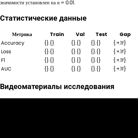
значимости установлен на α = 0.01.
Статистические данные
Метрика
Train
Val
Test
Gap
Accuracy
{}.{}
{}.{}
{}.{}
{:+.1f}
Loss
{}.{}
{}.{}
{}.{}
{:+.1f}
F1
{}.{}
{}.{}
{}.{}
{:+.1f}
AUC
{}.{}
{}.{}
{}.{}
{:+.1f}
Видеоматериалы исследования