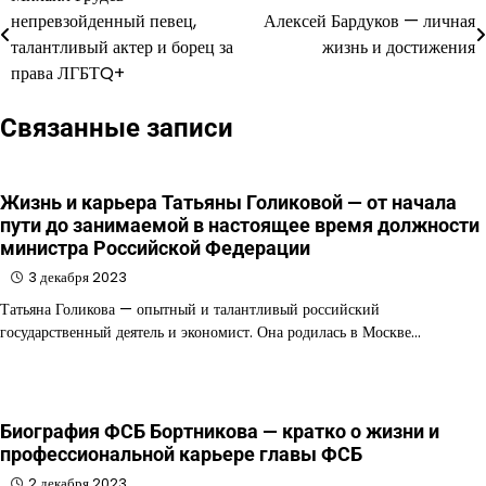
Навигация
непревзойденный певец,
Алексей Бардуков — личная
по
талантливый актер и борец за
жизнь и достижения
права ЛГБТQ+
записям
Связанные записи
Жизнь и карьера Татьяны Голиковой — от начала
пути до занимаемой в настоящее время должности
министра Российской Федерации
3 декабря 2023
Татьяна Голикова — опытный и талантливый российский
государственный деятель и экономист. Она родилась в Москве…
Биография ФСБ Бортникова — кратко о жизни и
профессиональной карьере главы ФСБ
2 декабря 2023