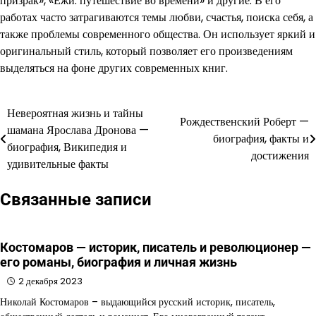
призрак», «Ежи: путешествие во времени» и другие. В его
работах часто затрагиваются темы любви, счастья, поиска себя, а
также проблемы современного общества. Он использует яркий и
оригинальный стиль, который позволяет его произведениям
выделяться на фоне других современных книг.
Невероятная жизнь и тайны
Навигация
Рождественский Роберт —
шамана Ярослава Дронова —
биография, факты и
по
биография, Википедия и
достижения
удивительные факты
записям
Связанные записи
Костомаров — историк, писатель и революционер —
его романы, биография и личная жизнь
2 декабря 2023
Николай Костомаров – выдающийся русский историк, писатель,