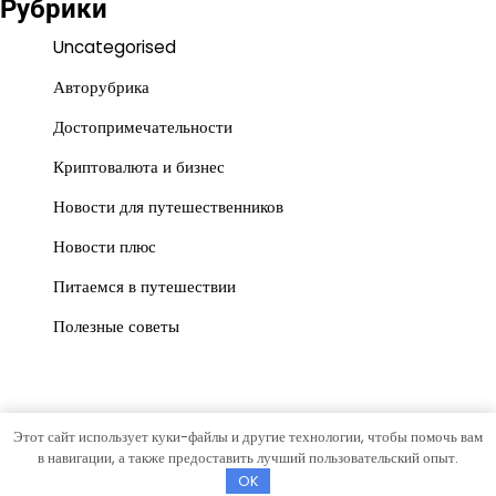
Рубрики
Uncategorised
Авторубрика
Достопримечательности
Криптовалюта и бизнес
Новости для путешественников
Новости плюс
Питаемся в путешествии
Полезные советы
Этот сайт использует куки-файлы и другие технологии, чтобы помочь вам
Copyright © 2026
gorrospis.ru
Тема News Store от
Artify
в навигации, а также предоставить лучший пользовательский опыт.
Themes
.
OK