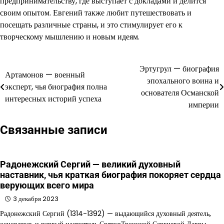
предпринимательству, где выступает с докладами и делится
своим опытом. Евгений также любит путешествовать и
посещать различные страны, и это стимулирует его к
творческому мышлению и новым идеям.
Эртугрул — биография
Навигация
Артамонов — военный
эпохального воина и
эксперт, чья биография полна
по
основателя Османской
интересных историй успеха
империи
записям
Связанные записи
Радонежский Сергий — великий духовный
наставник, чья краткая биография покоряет сердца
верующих всего мира
3 декабря 2023
Радонежский Сергий (1314-1392) — выдающийся духовный деятель,