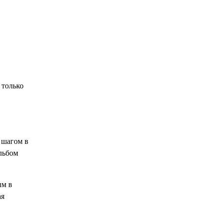
 только
 шагом в
Альбом
ым в
ая