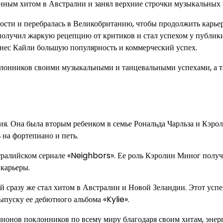
ным хитом в Австралии и занял верхние строчки музыкальных 
ости и перебралась в Великобританию, чтобы продолжить карьер
получил жаркую рецепцию от критиков и стал успехом у публики
инес Кайли большую популярность и коммерческий успех.
клонников своими музыкальными и танцевальными успехами, а 
я. Она была вторым ребенком в семье Рональда Чарльза и Кэрол
 на фортепиано и петь.
стралийском сериале «Neighbors». Ее роль Кэролин Миног полу
 карьеры.
сразу же стал хитом в Австралии и Новой Зеландии. Этот успе
пуску ее дебютного альбома «Kylie».
лионов поклонников по всему миру благодаря своим хитам, эне