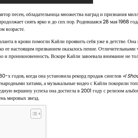
автор песен, обладательница множества наград и признания мил
продолжает сиять ярко и до сих пор. Родившаяся 28 мая 1968 год
м возрасте.
ланта в крови помогли Кайли проявить себя уже в детстве. Она 
ако ее настоящим призванием оказалось пение. Отличительными 
во и проникновенность. Вскоре Кайли завоевала внимание не тол
0-х годов, когда она установила рекорд продаж синглов
«I Sho
ународными хитами, а музыкальные видео с Кайли покорили то
едную вершину успеха она достигла в 2001 году с релизом альбо
ень мировых звезд.