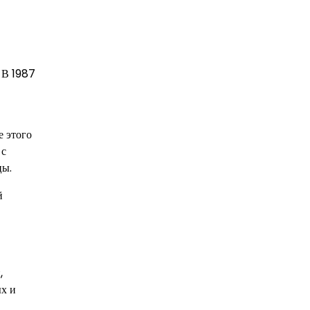
 В 1987
е этого
 с
цы.
й
,
ых и