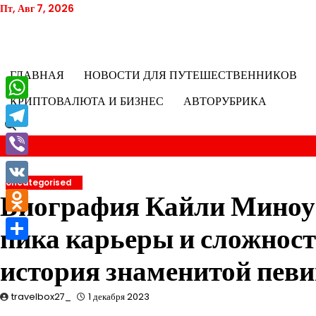
Перейти
Пт, Авг 7, 2026
к
содержимому
ГЛАВНАЯ
НОВОСТИ ДЛЯ ПУТЕШЕСТВЕННИКОВ
КРИПТОВАЛЮТА И БИЗНЕС
АВТОРУБРИКА
WhatsApp
Telegram
Viber
Uncategorised
VK
Биография Кайли Миноуг 
Odnoklassniki
пика карьеры и сложност
Отправить
история знаменитой пев
travelbox27_
1 декабря 2023