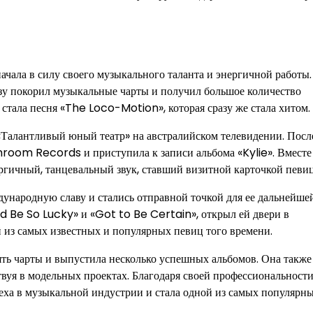
ала в силу своего музыкального таланта и энергичной работы.
азу покорил музыкальные чарты и получил большое количество
стала песня «The Loco-Motion», которая сразу же стала хитом.
«Талантливый юный театр» на австралийском телевидении. Посл
room Records и приступила к записи альбома «Kylie». Вместе
ргичный, танцевальный звук, ставший визитной карточкой певи
народную славу и стались отправной точкой для ее дальнейше
uld Be So Lucky» и «Got to Be Certain», открыл ей двери в
из самых известных и популярных певиц того времени.
ть чарты и выпустила несколько успешных альбомов. Она также
твуя в модельных проектах. Благодаря своей профессиональности
еха в музыкальной индустрии и стала одной из самых популярн