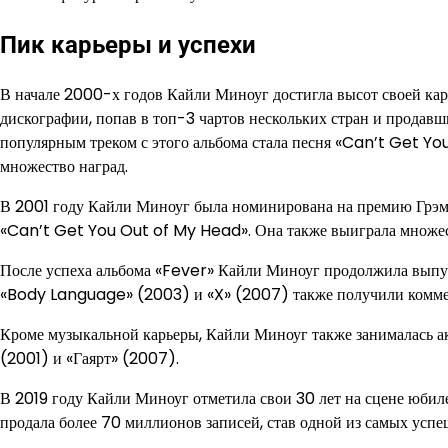
Пик карьеры и успехи
В начале 2000-х годов Кайли Миноуг достигла высот своей кар
дискографии, попав в топ-3 чартов нескольких стран и продав
популярным треком с этого альбома стала песня «Can’t Get Yo
множество наград.
В 2001 году Кайли Миноуг была номинирована на премию Грэм
«Can’t Get You Out of My Head». Она также выиграла множест
После успеха альбома «Fever» Кайли Миноуг продолжила выпус
«Body Language» (2003) и «X» (2007) также получили коммер
Кроме музыкальной карьеры, Кайли Миноуг также занималась ак
(2001) и «Гаярт» (2007).
В 2019 году Кайли Миноуг отметила свои 30 лет на сцене юбил
продала более 70 миллионов записей, став одной из самых успе