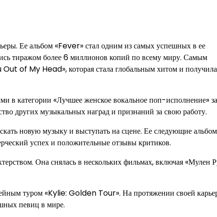
ьеры. Ее альбом «Fever» стал одним из самых успешных в ее
шись тиражом более 6 миллионов копий по всему миру. Самым
u Out of My Head», которая стала глобальным хитом и получила
ми в категории «Лучшее женское вокальное поп-исполнение» з
во других музыкальных наград и признаний за свою работу.
кать новую музыку и выступать на сцене. Ее следующие альбо
ческий успех и положительные отзывы критиков.
терством. Она снялась в нескольких фильмах, включая «Мулен 
ейным туром «Kylie: Golden Tour». На протяжении своей карье
шных певиц в мире.