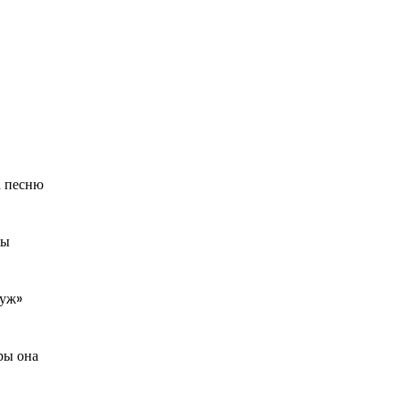
а песню
мы
Руж»
ры она