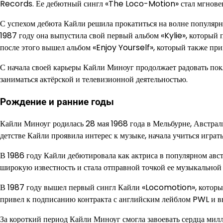
Records. Ее дебютный сингл «The Loco-Motion» стал мгновен
С успехом дебюта Кайли решила прокатиться на волне популярн
1987 году она выпустила свой первый альбом «Kylie», который 
после этого вышел альбом «Enjoy Yourself», который также пр
С начала своей карьеры Кайли Миноуг продолжает радовать по
заниматься актёрской и телевизионной деятельностью.
Рождение и ранние годы
Кайли Миноуг родилась 28 мая 1968 года в Мельбурне, Австрали
детстве Кайли проявила интерес к музыке, начала учиться играть
В 1986 году Кайли дебютировала как актриса в популярном ав
широкую известность и стала отправной точкой ее музыкальной
В 1987 году вышел первый сингл Кайли «Locomotion», который 
привел к подписанию контракта с английским лейблом PWL и вы
За короткий период Кайли Миноуг смогла завоевать сердца мил