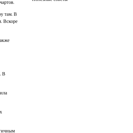
чартов.
у там. В
. Вскоре
также
. В
чила
х
ргичным