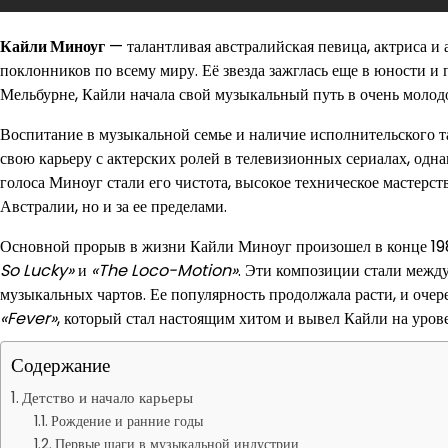
Кайли Миноуг
— талантливая австралийская певица, актриса и 
поклонников по всему миру. Её звезда зажглась еще в юности и 
Мельбурне, Кайли начала свой музыкальный путь в очень молодо
Воспитание в музыкальной семье и наличие исполнительского та
свою карьеру с актерских ролей в телевизионных сериалах, одн
голоса Миноуг стали его чистота, высокое техническое мастерст
Австралии, но и за ее пределами.
Основной прорыв в жизни Кайли Миноуг произошел в конце 198
So Lucky»
и
«The Loco-Motion»
. Эти композиции стали межд
музыкальных чартов. Ее популярность продолжала расти, и очер
«Fever»
, который стал настоящим хитом и вывел Кайли на уров
Содержание
Детство и начало карьеры
Рождение и ранние годы
Первые шаги в музыкальной индустрии