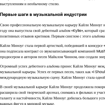
выступлениям и необычному стилю.
Первые шаги в музыкальной индустрии
Свою профессиональную музыкальную карьеру Кайли Миноуг нач
году она выпустила свой дебютный альбом «Kylie», который ср
позитивных отзывов критиков. Первым синглом с этого альбома 
Кайли Миноуг стала первой артисткой, победившей в конкурсе 
она подписала контракт со звукозаписывающей компанией Mush
продюсером и автором песен Майклом Чинном, они создали эне
Огромный успех дебютного альбома принес Кайли Миноуг между
музыкальной карьеры. Успех ее первых песен, таких как «I Sho
международную музыкальную сцену. Кайли Миноуг стала одной 
В своей музыкальной карьере Кайли Миноуг продолжила покоря
расширила свой творческий арсенал, снимаясь в фильмах и учас
таланту и настойчивости, Кайли Миноуг добилась большого усп
важных фигур в мировой музыке.