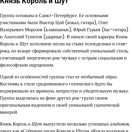
Князь Король и Шут
Группа основана в Санкт-Петербурге. Ее основными
участниками были Виктор Цой (вокал, гитара), Олег
Валерьевич Морозов (клавишные), Юрий Гурьев (бас-гитара)
и Анатолий Гунитов (ударные). В начале своей карьеры Князь
Король и Шут исполняли песни на стыке психоделики и глэм-
рока, но вскоре сформировали собственный уникальный стиль,
сочетающий энергичную рок-музыку с острым социальным и
философским ощущением.
Одной из особенностей группы стал ее необычный образ.
Костюмы в стиле средневекового готического будто бы
подчеркивали их мрачную, непростую и убедительную музыку.
Группа выделялась на фоне других рок-групп своим
оригинальным видением и своей уникальной сценической
манерой.
Князь Король и Шут
выпустили несколько успешных альбомов,
таких как «Собрание песен Короля и Шута», «Кукла колдуна» и