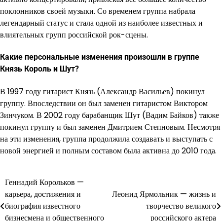
поклонников своей музыки. Со временем группа набрала
легендарный статус и стала одной из наиболее известных и
влиятельных групп российской рок-сцены.
Какие персональные изменения произошли в группе
Князь Король и Шут?
В 1997 году гитарист Князь (Александр Васильев) покинул
группу. Впоследствии он был заменен гитаристом Виктором
Зинчуком. В 2002 году барабанщик Шут (Вадим Байков) также
покинул группу и был заменен Дмитрием Степновым. Несмотря
на эти изменения, группа продолжила создавать и выступать с
новой энергией и полным составом была активна до 2010 года.
Геннадий Корольков —
Навигация
карьера, достижения и
Леонид Ярмольник — жизнь и
по
биография известного
творчество великого
бизнесмена и общественного
российского актера
записям