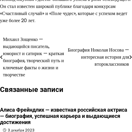
Он стал известен широкой публике благодаря конкурсам
«Счастливый случай» и «Поле чудес», которые с успехом ведет
уже более 20 лет.
Михаил Зощенко —
Навигация
выдающийся писатель,
Биография Николая Носова —
по
юморист и сатирик — краткая
интересная история для
биография, творческий путь и
записям
второклассников
ключевые факты о жизни и
творчестве
Связанные записи
Алиса Фрейндлих — известная российская актриса
— биография, успешная карьера и выдающиеся
достижения
3 декабря 2023