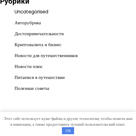
Рубрики
Uncategorised
Авторубрика
Достопримечательности
Криптовалюта и бизнес
Новости для путешественников
Новости плюс
Питаемся в путешествии
Полезные советы
Этот сайт использует куки-файлы и другие технологии, чтобы помочь вам
Copyright © 2026
gorrospis.ru
Тема News Store от
Artify
в навигации, а также предоставить лучший пользовательский опыт.
Themes
.
OK