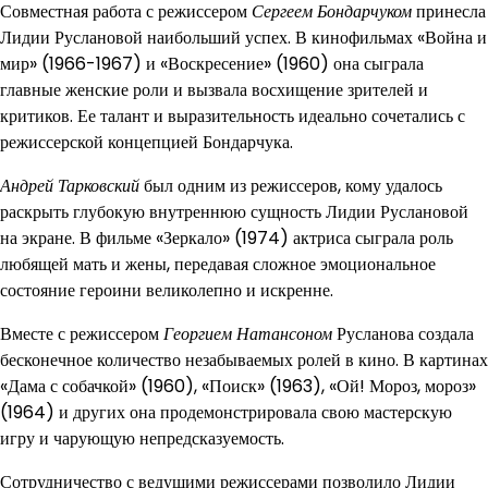
Совместная работа с режиссером
Сергеем Бондарчуком
принесла
Лидии Руслановой наибольший успех. В кинофильмах «Война и
мир» (1966-1967) и «Воскресение» (1960) она сыграла
главные женские роли и вызвала восхищение зрителей и
критиков. Ее талант и выразительность идеально сочетались с
режиссерской концепцией Бондарчука.
Андрей Тарковский
был одним из режиссеров, кому удалось
раскрыть глубокую внутреннюю сущность Лидии Руслановой
на экране. В фильме «Зеркало» (1974) актриса сыграла роль
любящей мать и жены, передавая сложное эмоциональное
состояние героини великолепно и искренне.
Вместе с режиссером
Георгием Натансоном
Русланова создала
бесконечное количество незабываемых ролей в кино. В картинах
«Дама с собачкой» (1960), «Поиск» (1963), «Ой! Мороз, мороз»
(1964) и других она продемонстрировала свою мастерскую
игру и чарующую непредсказуемость.
Сотрудничество с ведущими режиссерами позволило Лидии