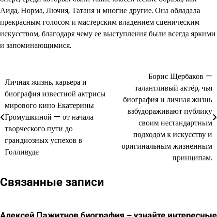
Аида, Норма, Лючия, Татаня и многие другие. Она обладала
прекрасным голосом и мастерским владением сценическим
искусством, благодаря чему ее выступления были всегда яркими
и запоминающимися.
Борис Щербаков —
Навигация
Личная жизнь, карьера и
талантливый актёр, чья
биография известной актрисы
по
биография и личная жизнь
мирового кино Екатерины
взбудораживают публику
записям
Громушкиной — от начала
своим нестандартным
творческого пути до
подходом к искусству и
грандиозных успехов в
оригинальным жизненным
Голливуде
принципам.
Связанные записи
Алексей Пажитнов биография – узнайте интересные