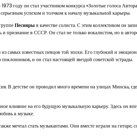
В 1973 году он стал участником конкурса «Золотые голоса Автор
 серьезным успехом и толчком к началу музыкальной карьеры.
 группе
Песняры
в качестве солиста. С этим коллективом он зап
 и признание в СССР. Он стал не только вокалистом, но и авто
 из самых известных певцов той эпохи. Его глубокий и эмоцио
о поклонников, и он стал настоящей звездой советской эстрады.
ия. В детстве он проводил много времени на улицах Минска, гд
ное влияние на его будущую музыкальную карьеру. Здесь он вп
любовь к музыке.
акже мечтал стать музыкантами. Они вместе играли на гитаре, с