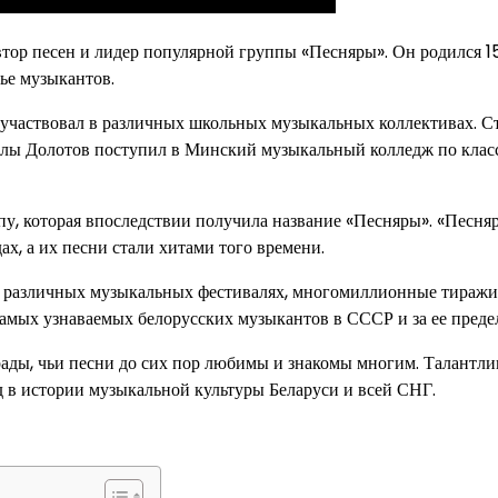
тор песен и лидер популярной группы «Песняры». Он родился 1
ье музыкантов.
 участвовал в различных школьных музыкальных коллективах. Ст
колы Долотов поступил в Минский музыкальный колледж по клас
у, которая впоследствии получила название «Песняры». «Песня
х, а их песни стали хитами того времени.
а различных музыкальных фестивалях, многомиллионные тиражи
 самых узнаваемых белорусских музыкантов в СССР и за ее преде
рады, чьи песни до сих пор любимы и знакомы многим. Талантл
д в истории музыкальной культуры Беларуси и всей СНГ.