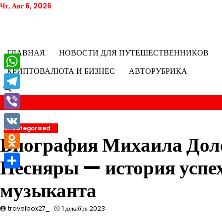
Перейти
Чт, Авг 6, 2026
к
содержимому
ГЛАВНАЯ
НОВОСТИ ДЛЯ ПУТЕШЕСТВЕННИКОВ
КРИПТОВАЛЮТА И БИЗНЕС
АВТОРУБРИКА
WhatsApp
Telegram
Viber
Uncategorised
VK
Биография Михаила Дол
Odnoklassniki
Песняры — история успех
Отправить
музыканта
travelbox27_
1 декабря 2023