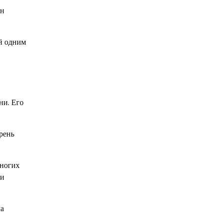
Он
ей одним
ни. Его
рень
многих
 и
ла