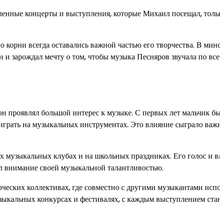
ленные концерты и выступления, которые Михаил посещал, толь
 корни всегда оставались важной частью его творчества. В мин
н и зарождал мечту о том, чтобы музыка Песняров звучала по вс
он проявлял большой интерес к музыке. С первых лет мальчик б
играть на музыкальных инструментах. Это влияние сыграло важ
музыкальных клубах и на школьных праздниках. Его голос и в
ал внимание своей музыкальной талантливостью.
рческих коллективах, где совместно с другими музыкантами исп
узыкальных конкурсах и фестивалях, с каждым выступлением ста