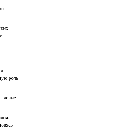
ко
ских
ей
ыл
ную роль
ладение
олнял
новясь