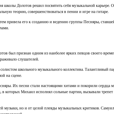
ния школы Долотов решил посвятить себя музыкальной карьере. 
льную теорию, совершенствоваться в пении и игре на гитаре.
затем привела его к созданию и ведению группы Песняры, ставш
лами.
отов был признан одним из наиболее ярких певцов своего време
раживало слушателей.
и солистом школьного музыкального коллектива. Талантливый па
ой на сцене.
есняры. Их песни стали настоящими хитами и покорили сердца 
ни, в которых Михаил исполнял сольные партии, вызывали трепет
ей музыки, но и от целой плеяды музыкальных критиков. Самуи