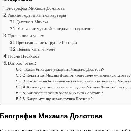
Биография Михаила Долотова
Ранние годы и начало карьеры
Детство в Минске
Увлечение музыкой и первые выступления
Признание и успех
Присоединение к группе Песняры
Первые хиты и турне
После Песняров
Вопрос-ответ:
Какая была дата рождения Михаила Долотова?
Когда и где Михаил Долотов начал свою музыкальную карьеру
Какие песни были самыми популярными в исполнении Михаил
Какими достижениями и наградами Михаил Долотов был удост
Как завершилась карьера Михаила Долотова?
Какую музыку играла группа Песняры?
Биография Михаила Долотова
С детства проявлял интерес к музыке и начал заниматься игрой 