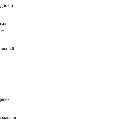
адио» и
исал
ром
нальный
е
ервые
оздавали