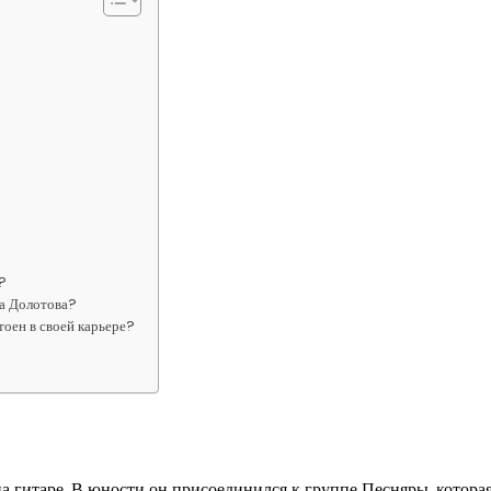
?
а Долотова?
оен в своей карьере?
на гитаре. В юности он присоединился к группе Песняры, которая