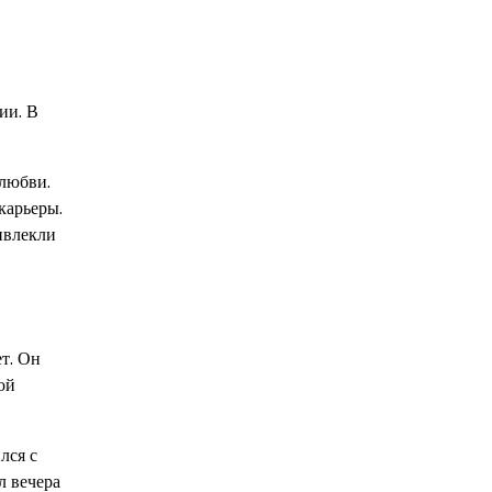
ии. В
 любви.
карьеры.
ивлекли
т. Он
ой
лся с
л вечера