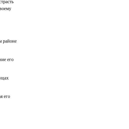
страсть
своему
м районе
ние его
ицах
я его