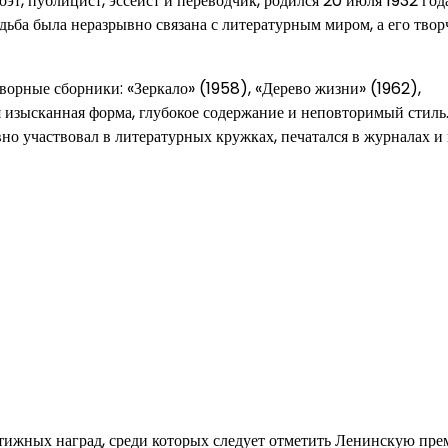
т, публицист, эссеист и переводчик, родился 20 июля 1932 год
дьба была неразрывно связана с литературным миром, а его твор
орные сборники: «Зеркало» (1958), «Дерево жизни» (1962),
я изысканная форма, глубокое содержание и неповторимый стиль
о участвовал в литературных кружках, печатался в журналах и г
тижных наград, среди которых следует отметить Ленинскую пр