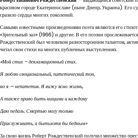
Роберт Иванович Рождественский
— выдающийся советский поэ
красивом городе Екатеринославе (ныне Днепр, Украина). Его су
сразило сердца многих поколений.
Самыми известными произведениями поэта являются его стихотв
«Зрительный зал» (1966) и другие. В его поэзии прослеживаетс
Рождественский был человеком разносторонним талантом, активн
читал свои стихи на многих публичных выступлениях.
«Мой стих – декламационный стих.
Я люблю своциональный, патетический тон,
но я — непатетик. Я вижу ясно жизнь,
А также право быть нищими и каждому
Даю педаль. Смертью могу только
Прислуживать, а бытьхотя бы бедным»
За свою жизнь Роберт Рождественский получил множество прес