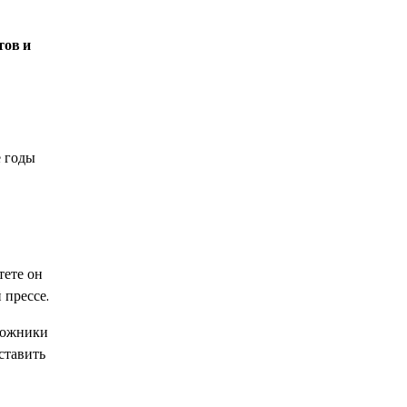
тов и
е годы
тете он
 прессе.
дожники
ставить