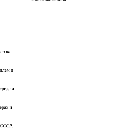
 поэт
тилем и
среде и
ерах и
 СССР.