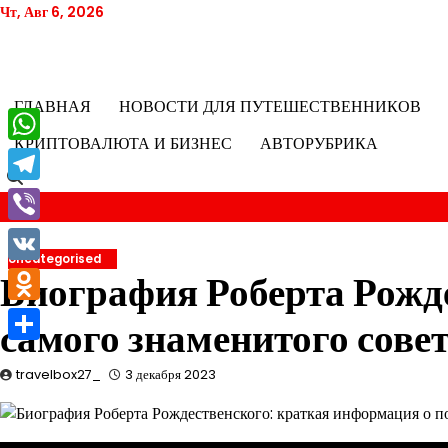
Перейти
Чт, Авг 6, 2026
к
содержимому
ГЛАВНАЯ
НОВОСТИ ДЛЯ ПУТЕШЕСТВЕННИКОВ
КРИПТОВАЛЮТА И БИЗНЕС
АВТОРУБРИКА
WhatsApp
Telegram
Viber
Uncategorised
VK
Биография Роберта Рожд
Odnoklassniki
самого знаменитого совет
Отправить
travelbox27_
3 декабря 2023