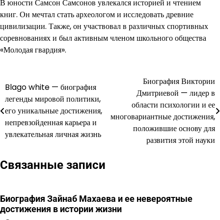
В юности Самсон Самсонов увлекался историей и чтением
книг. Он мечтал стать археологом и исследовать древние
цивилизации. Также, он участвовал в различных спортивных
соревнованиях и был активным членом школьного общества
«Молодая гвардия».
Биография Виктории
Навигация
Blago white — биография
Дмитриевой — лидер в
легенды мировой политики,
по
области психологии и ее
его уникальные достижения,
многовариантные достижения,
записям
непревзойденная карьера и
положившие основу для
увлекательная личная жизнь
развития этой науки
Связанные записи
Биография Зайнаб Махаева и ее невероятные
достижения в истории жизни