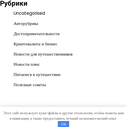
Рубрики
Uncategorised
Авторубрика
Достопримечательности
Криптовалюта и бизнес
Новости для путешественников
Новости плюс
Питаемся в путешествии
Полезные советы
Этот сайт использует куки-файлы и другие технологии, чтобы помочь вам
Copyright © 2026
gorrospis.ru
Тема News Store от
Artify
в навигации, а также предоставить лучший пользовательский опыт.
Themes
.
OK