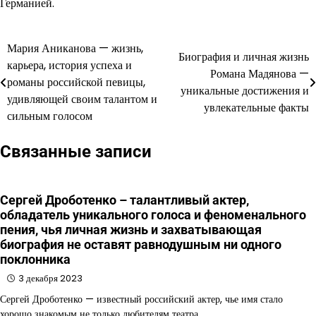
Германией.
Мария Аниканова — жизнь,
Навигация
Биография и личная жизнь
карьера, история успеха и
Романа Мадянова —
по
романы российской певицы,
уникальные достижения и
удивляющей своим талантом и
записям
увлекательные факты
сильным голосом
Связанные записи
Сергей Дроботенко – талантливый актер,
обладатель уникального голоса и феноменального
пения, чья личная жизнь и захватывающая
биография не оставят равнодушным ни одного
поклонника
3 декабря 2023
Сергей Дроботенко — известный российский актер, чье имя стало
хорошо знакомым не только любителям театра,…