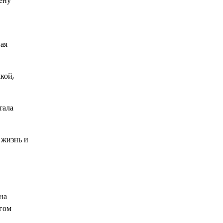
ену
ая
кой,
тала
 жизнь и
на
огом