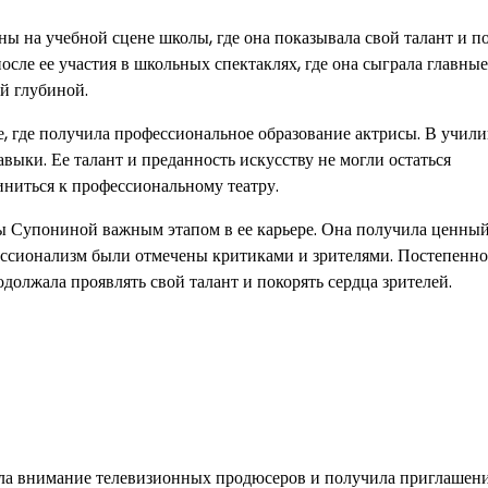
ы на учебной сцене школы, где она показывала свой талант и п
сле ее участия в школьных спектаклях, где она сыграла главные
й глубиной.
, где получила профессиональное образование актрисы. В учил
авыки. Ее талант и преданность искусству не могли остаться
ниться к профессиональному театру.
ы Супониной важным этапом в ее карьере. Она получила ценны
фессионализм были отмечены критиками и зрителями. Постепенно
одолжала проявлять свой талант и покорять сердца зрителей.
екла внимание телевизионных продюсеров и получила приглашени