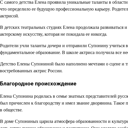
С самого детства Елена проявила уникальные таланты в области 
что определило ее будущую профессиональную карьеру. Родители
актрисой.
В детских театральных студиях Елена продолжала развиваться и
актерскому искусству, которая не покидала ее никогда.
Родители учли таланты дочери и отправили Супонину учиться в
фундаментальное образование. В школе актриса получила все не
Детство Елены Супониной было наполнено мечтами о сцене и тв
востребованных актрис России.
Благородное происхождение
Елена Супонина родилась в семье знатных представителей русс
был причислен к благородству и имел звание дворянина. Такое
в обществе.
В доме Супониных царила атмосфера образованности и культуры