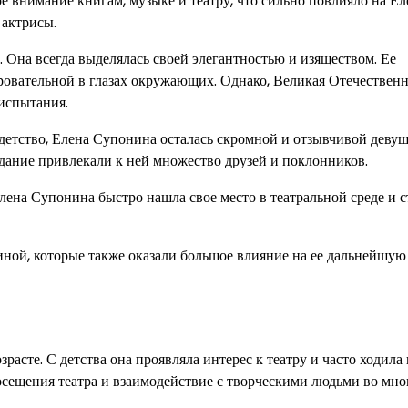
е внимание книгам, музыке и театру, что сильно повлияло на Ел
 актрисы.
. Она всегда выделялась своей элегантностью и изяществом. Ее
ровательной в глазах окружающих. Однако, Великая Отечественн
 испытания.
етство, Елена Супонина осталась скромной и отзывчивой девуш
адание привлекали к ней множество друзей и поклонников.
ена Супонина быстро нашла свое место в театральной среде и с
ной, которые также оказали большое влияние на ее дальнейшую
расте. С детства она проявляла интерес к театру и часто ходила 
посещения театра и взаимодействие с творческими людьми во мн