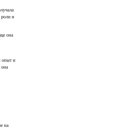
олучала
 роли и
ище она
й опыт и
 она
е на