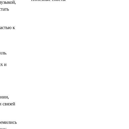
музыкой,
стать
растью к
иль.
ых и
онин,
и связей
ремились