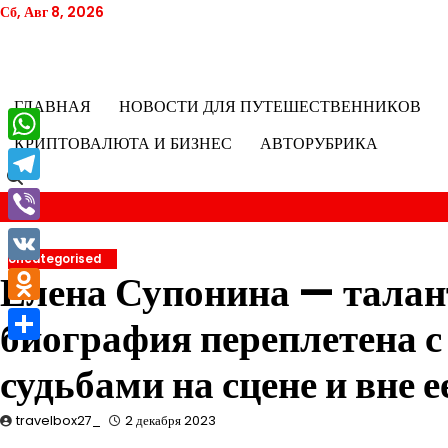
Перейти
Сб, Авг 8, 2026
к
содержимому
ГЛАВНАЯ
НОВОСТИ ДЛЯ ПУТЕШЕСТВЕННИКОВ
КРИПТОВАЛЮТА И БИЗНЕС
АВТОРУБРИКА
WhatsApp
Telegram
Viber
Uncategorised
VK
Елена Супонина — талан
Odnoklassniki
биография переплетена 
Отправить
судьбами на сцене и вне е
travelbox27_
2 декабря 2023