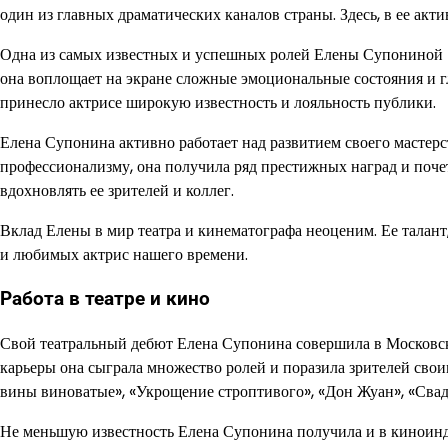
один из главных драматических каналов страны. Здесь, в ее акт
Одна из самых известных и успешных ролей Елены Супониной — 
она воплощает на экране сложные эмоциональные состояния и г
принесло актрисе широкую известность и лояльность публики.
Елена Супонина активно работает над развитием своего мастерс
профессионализму, она получила ряд престижных наград и поче
вдохновлять ее зрителей и коллег.
Вклад Елены в мир театра и кинематографа неоценим. Ее талант
и любимых актрис нашего времени.
Работа в театре и кино
Свой театральный дебют Елена Супонина совершила в Московско
карьеры она сыграла множество ролей и поразила зрителей свои
вины виноватые», «Укрощение строптивого», «Дон Жуан», «Свадь
Не меньшую известность Елена Супонина получила и в киноинду