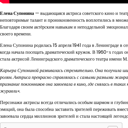
Елена Супонина
— выдающаяся актриса советского кино и театр
неповторимые талант и проникновенность воплотились в множест
Благодаря своим актёрским навыкам и неподдельной эмоциональ
своего времени.
Елена Супонина родилась 15 апреля 1941 года в Ленинграде в се
когда начала посещать драматический кружок. В 1960-х годах 
стала актрисой Ленинградского драматического театра имени М.
Карьера Супониной развивалась стремительно. Она получила ш
ролям. Актриса прекрасно справлялась с самыми разными жанра
признание поклонников она завоевала в кино, где снялась в так
журавли».
Персонажи актрисы всегда отличались особым шармом и глубино
эмоций, она была способна заставить зрителей переживать вмест
завоевала сердца миллионов зрителей и стала настоящей легендо