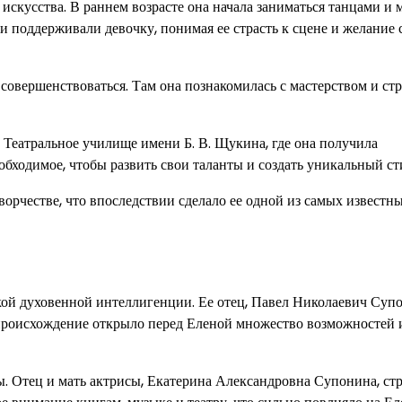
искусства. В раннем возрасте она начала заниматься танцами и 
 поддерживали девочку, понимая ее страсть к сцене и желание 
 совершенствоваться. Там она познакомилась с мастерством и ст
 Театральное училище имени Б. В. Щукина, где она получила
обходимое, чтобы развить свои таланты и создать уникальный ст
орчестве, что впоследствии сделало ее одной из самых известн
кой духовенной интеллигенции. Ее отец, Павел Николаевич Суп
 происхождение открыло перед Еленой множество возможностей 
. Отец и мать актрисы, Екатерина Александровна Супонина, ст