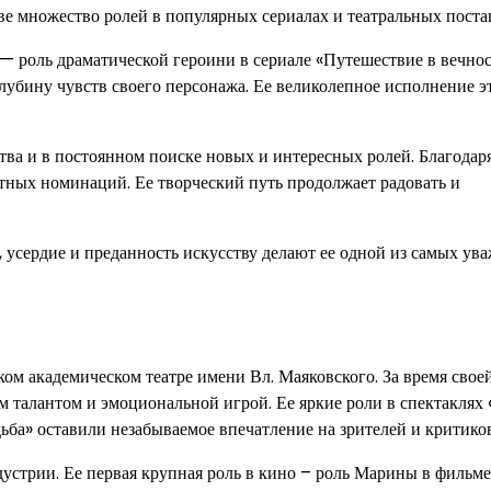
иве множество ролей в популярных сериалах и театральных поста
роль драматической героини в сериале «Путешествие в вечност
лубину чувств своего персонажа. Ее великолепное исполнение э
тва и в постоянном поиске новых и интересных ролей. Благодар
тных номинаций. Ее творческий путь продолжает радовать и
, усердие и преданность искусству делают ее одной из самых ув
м академическом театре имени Вл. Маяковского. За время свое
м талантом и эмоциональной игрой. Ее яркие роли в спектаклях 
ба» оставили незабываемое впечатление на зрителей и критиков
стрии. Ее первая крупная роль в кино – роль Марины в фильме