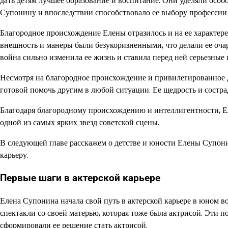
дать детям лучшее образование и воспитание. Они уделяли особо
Супонину и впоследствии способствовало ее выбору профессии
Благородное происхождение Елены отразилось и на ее характере
внешность и манеры были безукоризненными, что делали ее оча
война сильно изменила ее жизнь и ставила перед ней серьезные
Несмотря на благородное происхождение и привилегированное д
готовой помочь другим в любой ситуации. Ее щедрость и состр
Благодаря благородному происхождению и интеллигентности, Ел
одной из самых ярких звезд советской сцены.
В следующей главе расскажем о детстве и юности Елены Супони
карьеру.
Первые шаги в актерской карьере
Елена Супонина начала свой путь в актерской карьере в юном воз
спектакли со своей матерью, которая тоже была актрисой. Эти 
сформировали ее решение стать актрисой.