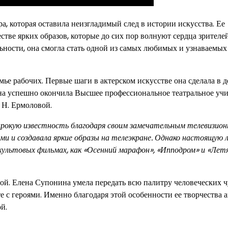
а, которая оставила неизгладимый след в истории искусства. Ее
ве ярких образов, которые до сих пор волнуют сердца зрителей
ности, она смогла стать одной из самых любимых и узнаваемых
мье рабочих. Первые шаги в актерском искусстве она сделала в д
она успешно окончила Высшее профессиональное театральное уч
 Н. Ермоловой.
ирокую известность благодаря своим замечательным телевизио
ми и создавала яркие образы на телеэкране. Однако настоящую 
их культовых фильмах, как «Осенний марафон», «Ипподром» и «Ле
й. Елена Супонина умела передать всю палитру человеческих ч
е с героями. Именно благодаря этой особенности ее творчества 
й.