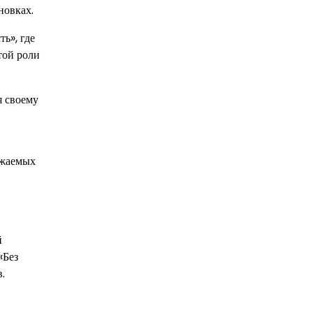
новках.
ь», где
той роли
я своему
ажаемых
й
«Без
.