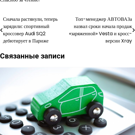
Сначала растянули, теперь
Топ-менеджер АВТОВАЗа
Навигация
зарядили: спортивный
назвал сроки начала продаж
по
кроссовер Audi SQ2
«заряженной» Vesta и кросс-
дебютирует в Париже
версии Xray
записям
Связанные записи