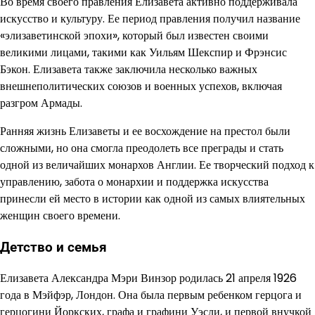
Во время своего правления Елизавета активно поддерживала
искусство и культуру. Ее период правления получил название
«элизаветинской эпохи», который был известен своими
великими лицами, такими как Уильям Шекспир и Фрэнсис
Бэкон. Елизавета также заключила несколько важных
внешнеполитических союзов и военных успехов, включая
разгром Армады.
Ранняя жизнь Елизаветы и ее восхождение на престол были
сложными, но она смогла преодолеть все преграды и стать
одной из величайших монархов Англии. Ее творческий подход к
управлению, забота о монархии и поддержка искусства
принесли ей место в истории как одной из самых влиятельных
женщин своего времени.
Детство и семья
Елизавета Александра Мэри Винзор родилась 21 апреля 1926
года в Мэйфэр, Лондон. Она была первым ребенком герцога и
герцогини Йоркских, графа и графини Уэсли, и первой внучкой