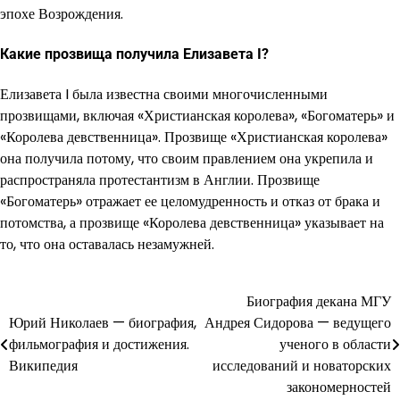
эпохе Возрождения.
Какие прозвища получила Елизавета I?
Елизавета I была известна своими многочисленными
прозвищами, включая «Христианская королева», «Богоматерь» и
«Королева девственница». Прозвище «Христианская королева»
она получила потому, что своим правлением она укрепила и
распространяла протестантизм в Англии. Прозвище
«Богоматерь» отражает ее целомудренность и отказ от брака и
потомства, а прозвище «Королева девственница» указывает на
то, что она оставалась незамужней.
Биография декана МГУ
Навигация
Юрий Николаев — биография,
Андрея Сидорова — ведущего
по
фильмография и достижения.
ученого в области
Википедия
исследований и новаторских
записям
закономерностей