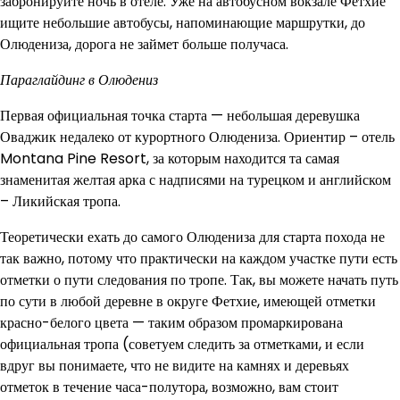
забронируйте ночь в отеле. Уже на автобусном вокзале Фетхие
ищите небольшие автобусы, напоминающие маршрутки, до
Олюдениза, дорога не займет больше получаса.
Параглайдинг в Олюдениз
Первая официальная точка старта — небольшая деревушка
Оваджик недалеко от курортного Олюдениза. Ориентир – отель
Montana Pine Resort, за которым находится та самая
знаменитая желтая арка с надписями на турецком и английском
– Ликийская тропа.
Теоретически ехать до самого Олюдениза для старта похода не
так важно, потому что практически на каждом участке пути есть
отметки о пути следования по тропе. Так, вы можете начать путь
по сути в любой деревне в округе Фетхие, имеющей отметки
красно-белого цвета — таким образом промаркирована
официальная тропа (советуем следить за отметками, и если
вдруг вы понимаете, что не видите на камнях и деревьях
отметок в течение часа-полутора, возможно, вам стоит