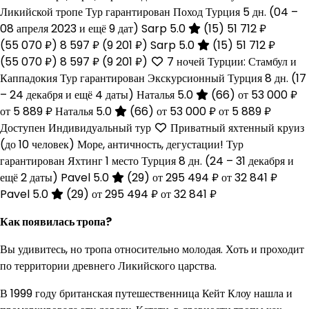
Ликийской тропе Тур гарантирован Поход Турция
5 дн.
(04 –
08 апреля 2023 и ещё 9 дат)
Sarp 5.0
(15)
51 712 ₽
(55 070 ₽)
8 597 ₽
(9 201 ₽)
Sarp 5.0
(15)
51 712 ₽
(55 070 ₽)
8 597 ₽
(9 201 ₽)
7 ночей Турции: Стамбул и
Каппадокия Тур гарантирован Экскурсионный Турция
8 дн.
(17
– 24 декабря и ещё 4 даты)
Наталья 5.0
(66)
от 53 000 ₽
от 5 889 ₽
Наталья 5.0
(66)
от 53 000 ₽
от 5 889 ₽
Доступен Индивидуальный тур
Приватный яхтенный круиз
(до 10 человек) Море, античность, дегустации! Тур
гарантирован Яхтинг 1 место Турция
8 дн.
(24 – 31 декабря и
ещё 2 даты)
Pavel 5.0
(29)
от 295 494 ₽
от 32 841 ₽
Pavel 5.0
(29)
от 295 494 ₽
от 32 841 ₽
Как появилась тропа?
Вы удивитесь, но тропа относительно молодая. Хоть и проходит
по территории древнего Ликийского царства.
В 1999 году британская путешественница Кейт Клоу нашла и