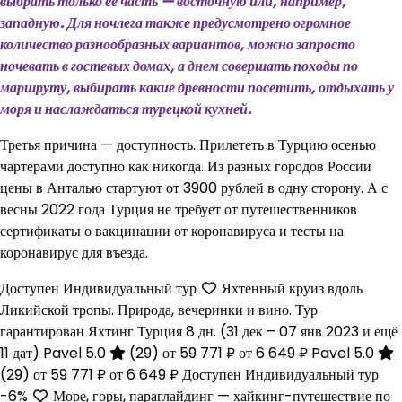
выбрать только ее часть — восточную или, например,
западную. Для ночлега также предусмотрено огромное
количество разнообразных вариантов, можно запросто
ночевать в гостевых домах, а днем совершать походы по
маршруту, выбирать какие древности посетить, отдыхать у
моря и наслаждаться турецкой кухней.
Третья причина — доступность. Прилететь в Турцию осенью
чартерами доступно как никогда. Из разных городов России
цены в Анталью стартуют от 3900 рублей в одну сторону. А с
весны 2022 года Турция не требует от путешественников
сертификаты о вакцинации от коронавируса и тесты на
коронавирус для въезда.
Доступен Индивидуальный тур
Яхтенный круиз вдоль
Ликийской тропы. Природа, вечеринки и вино. Тур
гарантирован Яхтинг Турция
8 дн.
(31 дек – 07 янв 2023 и ещё
11 дат)
Pavel 5.0
(29)
от 59 771 ₽
от 6 649 ₽
Pavel 5.0
(29)
от 59 771 ₽
от 6 649 ₽
Доступен Индивидуальный тур
-6%
Море, горы, параглайдинг — хайкинг-путешествие по