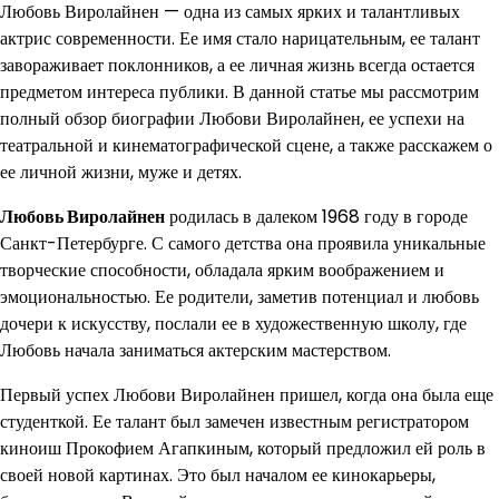
Любовь Виролайнен — одна из самых ярких и талантливых
актрис современности. Ее имя стало нарицательным, ее талант
завораживает поклонников, а ее личная жизнь всегда остается
предметом интереса публики. В данной статье мы рассмотрим
полный обзор биографии Любови Виролайнен, ее успехи на
театральной и кинематографической сцене, а также расскажем о
ее личной жизни, муже и детях.
Любовь Виролайнен
родилась в далеком 1968 году в городе
Санкт-Петербурге. С самого детства она проявила уникальные
творческие способности, обладала ярким воображением и
эмоциональностью. Ее родители, заметив потенциал и любовь
дочери к искусству, послали ее в художественную школу, где
Любовь начала заниматься актерским мастерством.
Первый успех Любови Виролайнен пришел, когда она была еще
студенткой. Ее талант был замечен известным регистратором
киноиш Прокофием Агапкиным, который предложил ей роль в
своей новой картинах. Это был началом ее кинокарьеры,