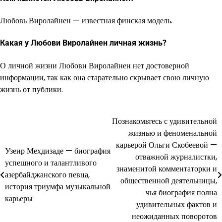
Любовь Виролайнен — известная финская модель.
Какая у Любови Виролайнен личная жизнь?
О личной жизни Любови Виролайнен нет достоверной
информации, так как она старательно скрывает свою личную
жизнь от публики.
Познакомьтесь с удивительной
Навигация
жизнью и феноменальной
по
карьерой Ольги Скобеевой —
Узеир Мехдизаде — биография
отважной журналистки,
записям
успешного и талантливого
знаменитой комментаторки и
азербайджанского певца,
общественной деятельницы,
история триумфа музыкальной
чья биография полна
карьеры
удивительных фактов и
неожиданных поворотов