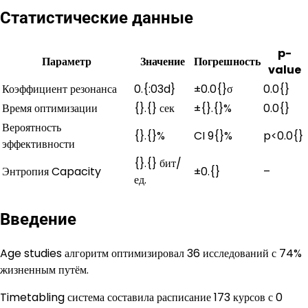
Статистические данные
p-
Параметр
Значение
Погрешность
value
Коэффициент резонанса
0.{:03d}
±0.0{}σ
0.0{}
Время оптимизации
{}.{} сек
±{}.{}%
0.0{}
Вероятность
{}.{}%
CI 9{}%
p<0.0{}
эффективности
{}.{} бит/
Энтропия Capacity
±0.{}
–
ед.
Введение
Age studies алгоритм оптимизировал 36 исследований с 74%
жизненным путём.
Timetabling система составила расписание 173 курсов с 0