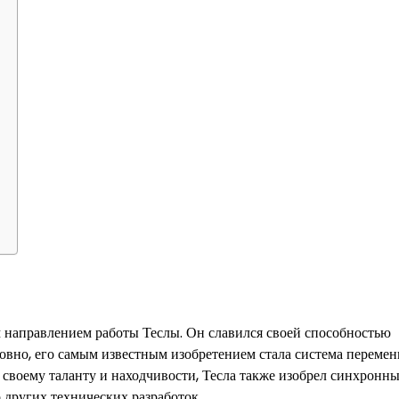
 направлением работы Теслы. Он славился своей способностью
словно, его самым известным изобретением стала система переме
я своему таланту и находчивости, Тесла также изобрел синхронн
 других технических разработок.