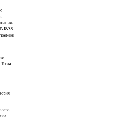
но
л
знания,
 В 1878
еграфной
ие
 Тесла
тория
воего
рвые