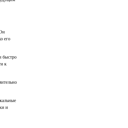
 Он
о его
и быстро
ти к
мительно
икальные
ки и