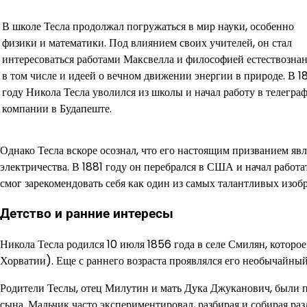
В школе Тесла продолжал погружаться в мир науки, особенно
физики и математики. Под влиянием своих учителей, он стал
интересоваться работами Максвелла и философией естествознан
в том числе и идеей о вечном движении энергии в природе. В 1
году Никола Тесла уволился из школы и начал работу в телегра
компании в Будапеште.
Однако Тесла вскоре осознал, что его настоящим призванием яв
электричества. В 1881 году он перебрался в США и начал работа
смог зарекомендовать себя как один из самых талантливых изоб
Детство и ранние интересы
Никола Тесла родился 10 июля 1856 года в селе Смилян, которо
Хорватии). Еще с раннего возраста проявлялся его необычайный 
Родители Теслы, отец Милутин и мать Дука Джуканович, были п
сына. Мальчик часто экспериментировал, разбирая и собирая ра