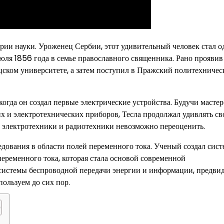
ории науки. Уроженец Сербии, этот удивительный человек стал о
юля 1856 года в семье православного священника. Рано проявив
рацском университете, а затем поступил в Пражский политехниче
огда он создал первые электрические устройства. Будучи мастер
х и электротехнических приборов, Тесла продолжал удивлять с
 электротехники и радиотехники невозможно переоценить.
дования в области полей переменного тока. Ученый создал сист
еременного тока, которая стала основой современной
е системы беспроводной передачи энергии и информации, предви
ользуем до сих пор.