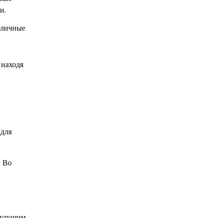
и.
азличные
 находя
 для
. Во
 будущим