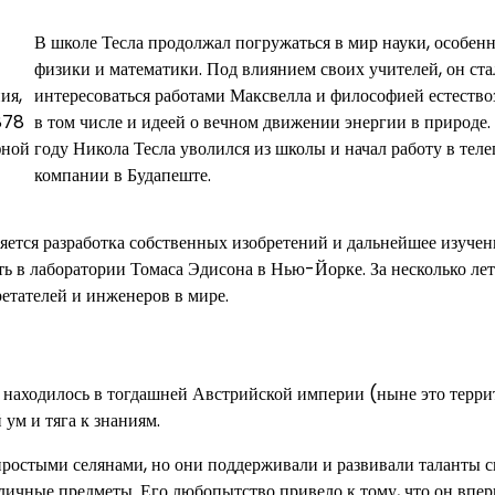
В школе Тесла продолжал погружаться в мир науки, особен
физики и математики. Под влиянием своих учителей, он ста
ия,
интересоваться работами Максвелла и философией естество
878
в том числе и идеей о вечном движении энергии в природе.
фной
году Никола Тесла уволился из школы и начал работу в тел
компании в Будапеште.
ляется разработка собственных изобретений и дальнейшее изучен
ть в лаборатории Томаса Эдисона в Нью-Йорке. За несколько лет
ретателей и инженеров в мире.
е находилось в тогдашней Австрийской империи (ныне это терри
ум и тяга к знаниям.
ростыми селянами, но они поддерживали и развивали таланты с
зличные предметы. Его любопытство привело к тому, что он впе