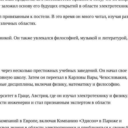
т заложил основу его будущих открытий в области электротехник
л привязанным к постели. В это время он много читал, изучая р
азличных областях.
никой. Он также увлекался философией, музыкой и литературой,
л через несколько престижных учебных заведений. Он начал свое
новную школу. Затем он переехал в Карловы Вары, Чехословакия,
чные дисциплины, включая физику, математику и философию.
ситет в Граце, Австрия, где он изучал электротехнику и физику
ласти инженерии и стал признанным экспертом в области
х компаний в Европе, включая Компанию «Эдисон» в Париже и
 свои знания в области электротехники и приблизиться к своим