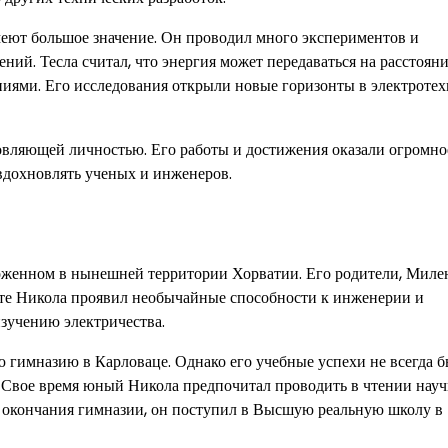
меют большое значение. Он проводил много экспериментов и
ний. Тесла считал, что энергия может передаваться на расстояни
иями. Его исследования открыли новые горизонты в электротех
новляющей личностью. Его работы и достижения оказали огромно
 вдохновлять ученых и инженеров.
ложенном в нынешней территории Хорватии. Его родители, Миле
сте Никола проявил необычайные способности к инженерии и
изучению электричества.
 гимназию в Карловаце. Однако его учебные успехи не всегда 
 Свое время юный Никола предпочитал проводить в чтении нау
е окончания гимназии, он поступил в Высшую реальную школу в