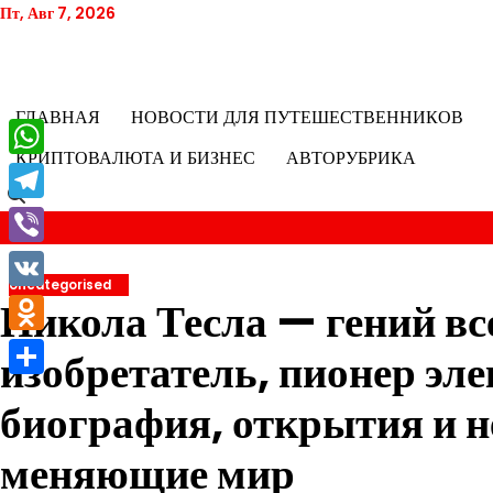
Перейти
Пт, Авг 7, 2026
к
содержимому
ГЛАВНАЯ
НОВОСТИ ДЛЯ ПУТЕШЕСТВЕННИКОВ
КРИПТОВАЛЮТА И БИЗНЕС
АВТОРУБРИКА
WhatsApp
Telegram
Viber
Uncategorised
VK
Никола Тесла — гений вс
Odnoklassniki
изобретатель, пионер эл
Отправить
биография, открытия и н
меняющие мир