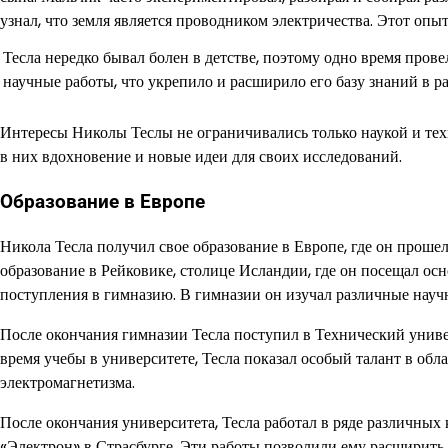
узнал, что земля является проводником электричества. Этот опы
Тесла нередко бывал болен в детстве, поэтому одно время прове
научные работы, что укрепило и расширило его базу знаний в р
Интересы Николы Теслы не ограничивались только наукой и тех
в них вдохновение и новые идеи для своих исследований.
Образование в Европе
Никола Тесла получил свое образование в Европе, где он проше
образование в Рейковике, столице Исландии, где он посещал ос
поступления в гимназию. В гимназии он изучал различные нау
После окончания гимназии Тесла поступил в Технический универ
время учебы в университете, Тесла показал особый талант в об
электромагнетизма.
После окончания университета, Тесла работал в ряде различны
«Электрон» в Страсбурге. Эти работы позволили ему расширить