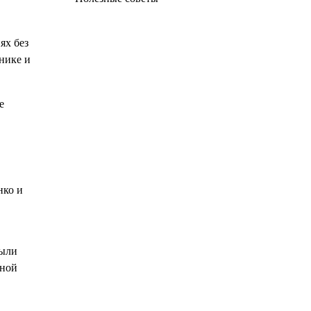
ях без
нике и
е
нко и
были
чной