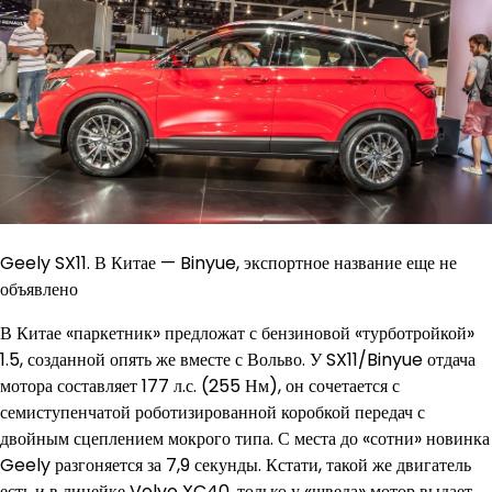
Geely SX11. В Китае — Binyue, экспортное название еще не
объявлено
В Китае «паркетник» предложат с бензиновой «турботройкой»
1.5, созданной опять же вместе с Вольво. У SX11/Binyue отдача
мотора составляет 177 л.с. (255 Нм), он сочетается с
семиступенчатой роботизированной коробкой передач с
двойным сцеплением мокрого типа. С места до «сотни» новинка
Geely разгоняется за 7,9 секунды. Кстати, такой же двигатель
есть и в линейке Volvo XC40, только у «шведа» мотор выдает