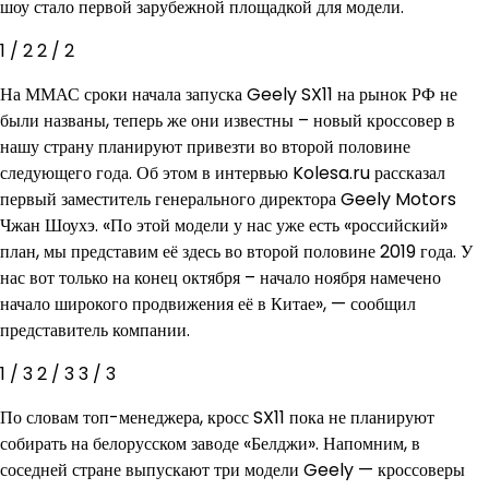
шоу стало первой зарубежной площадкой для модели.
1
/ 2
2
/ 2
На ММАС сроки начала запуска Geely SX11 на рынок РФ не
были названы, теперь же они известны – новый кроссовер в
нашу страну планируют привезти во второй половине
следующего года. Об этом в интервью Kolesa.ru рассказал
первый заместитель генерального директора Geely Motors
Чжан Шоухэ. «По этой модели у нас уже есть «российский»
план, мы представим её здесь во второй половине 2019 года. У
нас вот только на конец октября – начало ноября намечено
начало широкого продвижения её в Китае», — сообщил
представитель компании.
1
/ 3
2
/ 3
3
/ 3
По словам топ-менеджера, кросс SX11 пока не планируют
собирать на белорусском заводе «Белджи». Напомним, в
соседней стране выпускают три модели Geely — кроссоверы