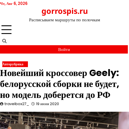
Перейти
Чт, Авг 6, 2026
gorrospis.ru
к
содержимому
Расписываем маршруты по полочкам
Войти
Авторубрика
Новейший кроссовер Geely:
белорусской сборки не будет,
но модель доберется до РФ
travelbox27_
19 июня 2020