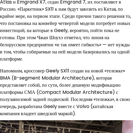
Atlas и Emgrand X7, седан Emgrand 7, их поставляют в
Россию. «Паркетник» SX11 к нам будут завозить из Китая, по
крайне мере, на первом этапе. Среди причин такого решения то,
что постановка на конвейер четвертой модели потребует новых
инвестиций, на которые в Geely, вероятно, пойти пока не
готовы. При этом Чжан Шоухэ отметил, что линия на
белорусском предприятии «и так имеет гибкость» — нет нужды
в том, чтобы собираемые на ней модели базировались на одной
платформе.
Напомним, кроссовер Geely SX11 создан на новой «тележке»
BMA (B-segment Modular Architecture), которая
представляет собой, по сути, более дешевую модификацию
платформы СМА (Compact Modular Architecture) с
полузависимой задней подвеской. Последняя «тележка», в свою
очередь, разработана Geely вместе с Volvo (китайская
компания владеет шведской маркой).