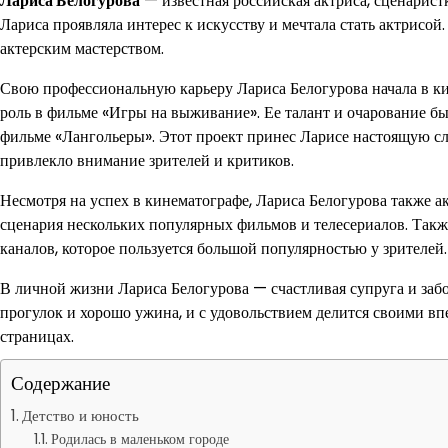
Лариса Белогурова
— известная российская актриса, сценаристк
Лариса проявляла интерес к искусству и мечтала стать актрисой
актерским мастерством.
Свою профессиональную карьеру Лариса Белогурова начала в ки
роль в фильме «Игры на выживание». Ее талант и очарование бы
фильме «Лангольеры». Этот проект принес Ларисе настоящую сл
привлекло внимание зрителей и критиков.
Несмотря на успех в кинематографе, Лариса Белогурова также ак
сценария нескольких популярных фильмов и телесериалов. Такж
каналов, которое пользуется большой популярностью у зрителей.
В личной жизни Лариса Белогурова — счастливая супруга и забо
прогулок и хорошо ужина, и с удовольствием делится своими вп
страницах.
Содержание
Детство и юность
Родилась в маленьком городе