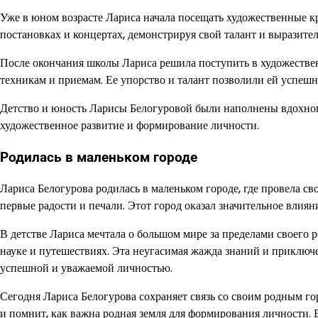
Уже в юном возрасте Лариса начала посещать художественные 
постановках и концертах, демонстрируя свой талант и выразител
После окончания школы Лариса решила поступить в художествен
техникам и приемам. Ее упорство и талант позволили ей успешн
Детство и юность Ларисы Белогуровой были наполнены вдохнове
художественное развитие и формирование личности.
Родилась в маленьком городе
Лариса Белогурова родилась в маленьком городе, где провела св
первые радости и печали. Этот город оказал значительное влиян
В детстве Лариса мечтала о большом мире за пределами своего ро
науке и путешествиях. Эта неугасимая жажда знаний и приключе
успешной и уважаемой личностью.
Сегодня Лариса Белогурова сохраняет связь со своим родным го
и помнит, как важна родная земля для формирования личности. Е