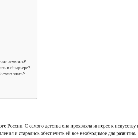
тоит отметить?
ть в её карьере?
 стоит знать?
ге России. С самого детства она проявляла интерес к искусству 
мления и старались обеспечить ей все необходимое для развития.