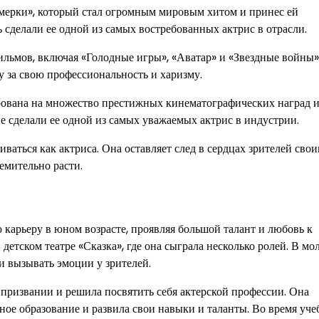
мерки», который стал огромным мировым хитом и принес ей
 сделали ее одной из самых востребованных актрис в отрасли.
льмов, включая «Голодные игры», «Аватар» и «Звездные войны»
у за свою профессиональность и харизму.
рована на множество престижных кинематографических наград 
ие сделали ее одной из самых уважаемых актрис в индустрии.
ваться как актриса. Она оставляет след в сердцах зрителей сво
емительно расти.
ю карьеру в юном возрасте, проявляя большой талант и любовь к
детском театре «Сказка», где она сыграла несколько ролей. В мо
и вызывать эмоции у зрителей.
призвании и решила посвятить себя актерской профессии. Она
ное образование и развила свои навыки и таланты. Во время уч