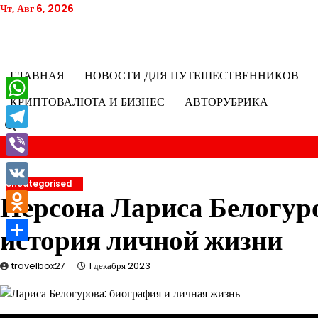
Перейти
Чт, Авг 6, 2026
к
содержимому
ГЛАВНАЯ
НОВОСТИ ДЛЯ ПУТЕШЕСТВЕННИКОВ
КРИПТОВАЛЮТА И БИЗНЕС
АВТОРУБРИКА
WhatsApp
Telegram
Viber
Uncategorised
VK
Персона Лариса Белогур
Odnoklassniki
история личной жизни
Отправить
travelbox27_
1 декабря 2023