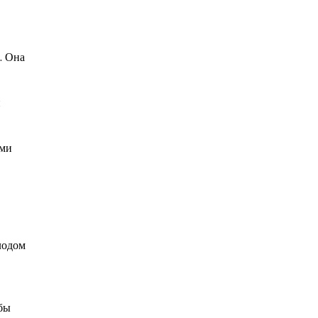
. Она
и
ими
лодом
ебы