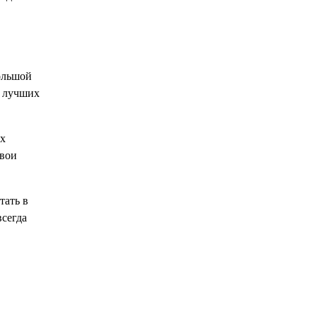
большой
з лучших
их
свои
тать в
всегда