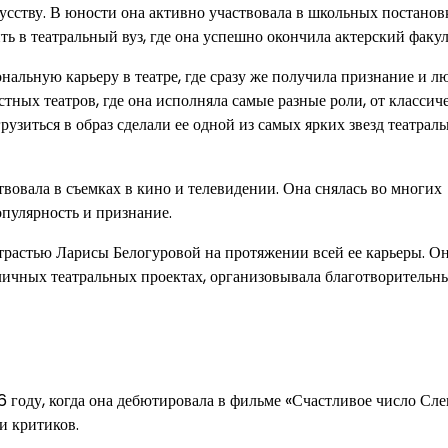
кусству. В юности она активно участвовала в школьных постанов
ть в театральный вуз, где она успешно окончила актерский факул
нальную карьеру в театре, где сразу же получила признание и л
естных театров, где она исполняла самые разные роли, от классич
узиться в образ сделали ее одной из самых ярких звезд театрал
твовала в съемках в кино и телевидении. Она снялась во многих
опулярность и признание.
трастью Ларисы Белогуровой на протяжении всей ее карьеры. Он
азличных театральных проектах, организовывала благотворительн
 году, когда она дебютировала в фильме «Счастливое число Сле
и критиков.