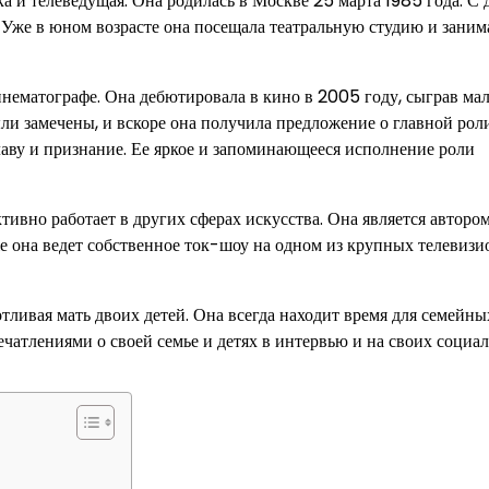
а и телеведущая. Она родилась в Москве 25 марта 1985 года. С 
. Уже в юном возрасте она посещала театральную студию и заним
нематографе. Она дебютировала в кино в 2005 году, сыграв ма
ли замечены, и вскоре она получила предложение о главной рол
аву и признание. Ее яркое и запоминающееся исполнение роли
тивно работает в других сферах искусства. Она является авторо
е она ведет собственное ток-шоу на одном из крупных телевиз
тливая мать двоих детей. Она всегда находит время для семейны
ечатлениями о своей семье и детях в интервью и на своих социа