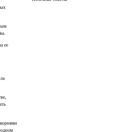
ных
вым
ва.
а ее
ала
ве,
ать
 корнями
родном