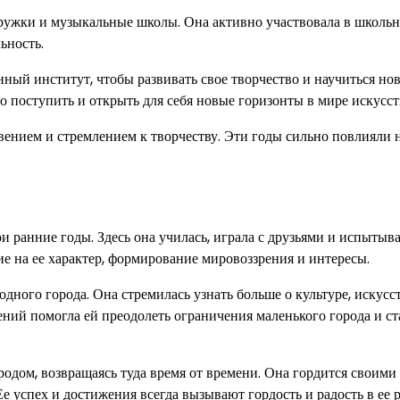
кружки и музыкальные школы. Она активно участвовала в школь
ьность.
ный институт, чтобы развивать свое творчество и научиться но
о поступить и открыть для себя новые горизонты в мире искусст
нием и стремлением к творчеству. Эти годы сильно повлияли н
ои ранние годы. Здесь она училась, играла с друзьями и испытыв
ие на ее характер, формирование мировоззрения и интересы.
дного города. Она стремилась узнать больше о культуре, искусст
ний помогла ей преодолеть ограничения маленького города и ст
родом, возвращаясь туда время от времени. Она гордится своими
е успех и достижения всегда вызывают гордость и радость в ее 