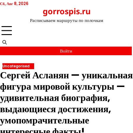
Перейти
Сб, Авг 8, 2026
gorrospis.ru
к
содержимому
Расписываем маршруты по полочкам
Войти
Uncategorised
Сергей Асланян — уникальная
фигура мировой культуры —
удивительная биография,
выдающиеся достижения,
умопомрачительные
интересные факты!