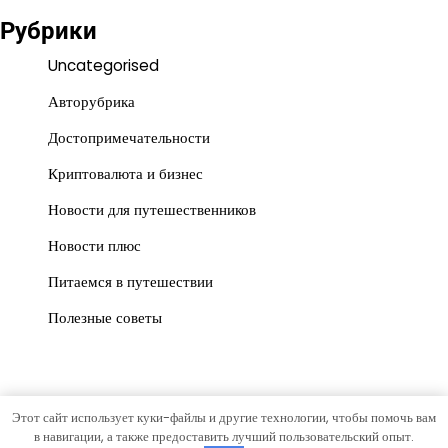
Рубрики
Uncategorised
Авторубрика
Достопримечательности
Криптовалюта и бизнес
Новости для путешественников
Новости плюс
Питаемся в путешествии
Полезные советы
Этот сайт использует куки-файлы и другие технологии, чтобы помочь вам
Copyright © 2026
gorrospis.ru
Тема News Store от
Artify
в навигации, а также предоставить лучший пользовательский опыт.