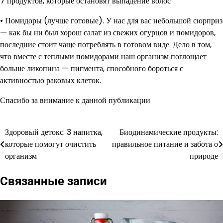
7 продуктов, которые остановят выпадение волос
• Помидоры (лучше готовые). У нас для вас небольшой сюрприз
— как бы ни был хорош салат из свежих огурцов и помидоров,
последние стоит чаще потреблять в готовом виде. Дело в том,
что вместе с теплыми помидорами наш организм поглощает
больше ликопина — пигмента, способного бороться с
активностью раковых клеток.
Спасибо за внимание к данной публикации
Здоровый детокс: 3 напитка,
Биодинамические продукты:
Навигация
которые помогут очистить
правильное питание и забота о
по
организм
природе
записям
Связанные записи