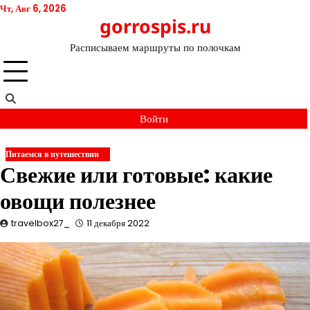
Перейти
Чт, Авг 6, 2026
gorrospis.ru
к
содержимому
Расписываем маршруты по полочкам
Войти
Питаемся в путешествии
Свежие или готовые: какие
овощи полезнее
travelbox27_
11 декабря 2022