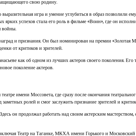
 защищающего свою родину.
о выразительная игра и умение углубиться в образ позволили ем
х ярких успехов стала его роль в фильме «Воин», где он исполн
я войны.
наград и признания. Он был номинирован на премии «Золотая М
ценки от критиков и зрителей.
асьеве как об одном из лучших актеров своего поколения. Его 
новое поколение актеров.
театре имени Моссовета, где сразу после окончания театральног
д заметных ролей и смог заслужить признание зрителей и критик
Здесь он продолжал работать над своим актерским мастерством,
 включая Театр на Таганке, МКХА имени Горького и Московский 