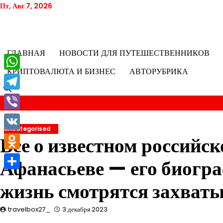
Перейти
Пт, Авг 7, 2026
к
содержимому
ГЛАВНАЯ
НОВОСТИ ДЛЯ ПУТЕШЕСТВЕННИКОВ
КРИПТОВАЛЮТА И БИЗНЕС
АВТОРУБРИКА
WhatsApp
Telegram
Viber
Uncategorised
VK
Все о известном российс
Odnoklassniki
Афанасьеве — его биогра
Отправить
жизнь смотрятся захват
travelbox27_
3 декабря 2023