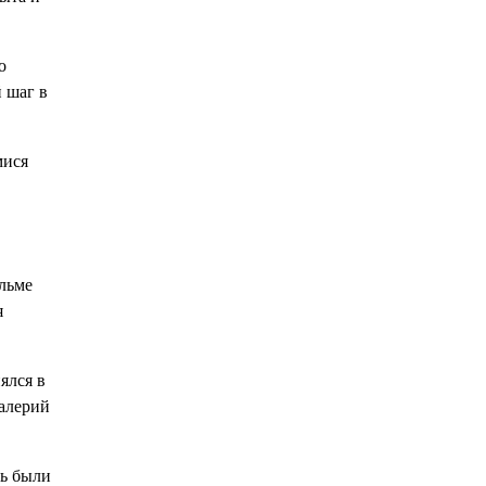
о
 шаг в
мися
ильме
я
ялся в
Валерий
ть были