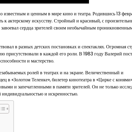
о известным и ценным в мире кино и театра. Родившись 13 февр
сть к актерскому искусству. Стройный и красивый, с пронзитель
о завоевал сердца зрителей своим необычайным проникновенны
твовал в разных детских постановках и спектаклях. Огромная ст
ию присутствовали в каждой его роли. В 1983 году Валерий пос
способности и мастерство.
езабываемых ролей в театрах и на экране. Величественный и
ец в «Золотом Теленке», билетер кинотеатра в «Цирке с конями
живыми и запечатленными в памяти зрителей. Он не только иссле
й индивидуальностью и искренностью.