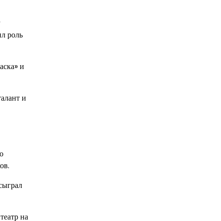
у
ил роль
аска» и
талант и
о
ов.
 сыграл
театр на