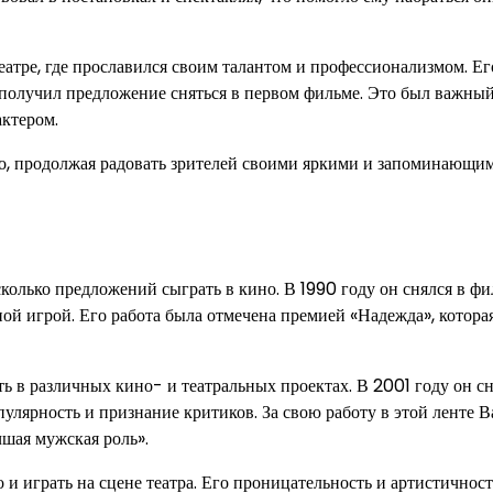
атре, где прославился своим талантом и профессионализмом. Ег
 получил предложение сняться в первом фильме. Это был важный
актером.
но, продолжая радовать зрителей своими яркими и запоминающи
сколько предложений сыграть в кино. В 1990 году он снялся в ф
ной игрой. Его работа была отмечена премией «Надежда», котора
ь в различных кино- и театральных проектах. В 2001 году он сн
лярность и признание критиков. За свою работу в этой ленте 
шая мужская роль».
и играть на сцене театра. Его проницательность и артистичнос