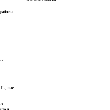
 работал
ых
. Первые
ые
пыта и