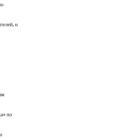
во
телей, и
зм
ка» по
о