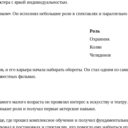
актера с яркой индивидуальностью.
ком». Он исполнял небольшие роли в спектаклях и параллельно
Роль
Охранник
Колян
Челядинов
 и его карьера начала набирать обороты. Он стал одним из сам
звестных фильмах.
амого малого возраста он проявлял интерес к искусству и театру
ленькие роли и получал первые актерские навыки.
ще, где прошел комплексное обучение и получил фундаментальн
твовал в постановках и спектаклях, что помогло ему набраться о