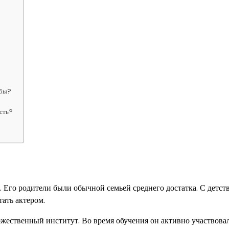
ебы?
ость?
. Его родители были обычной семьей среднего достатка. С детст
тать актером.
ественный институт. Во время обучения он активно участвовал