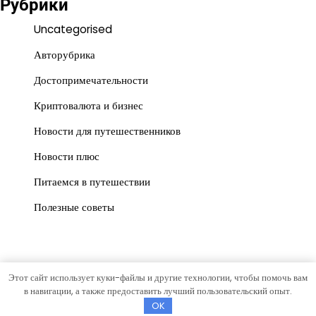
Рубрики
Uncategorised
Авторубрика
Достопримечательности
Криптовалюта и бизнес
Новости для путешественников
Новости плюс
Питаемся в путешествии
Полезные советы
Этот сайт использует куки-файлы и другие технологии, чтобы помочь вам
Copyright © 2026
gorrospis.ru
Тема News Store от
Artify
в навигации, а также предоставить лучший пользовательский опыт.
Themes
.
OK