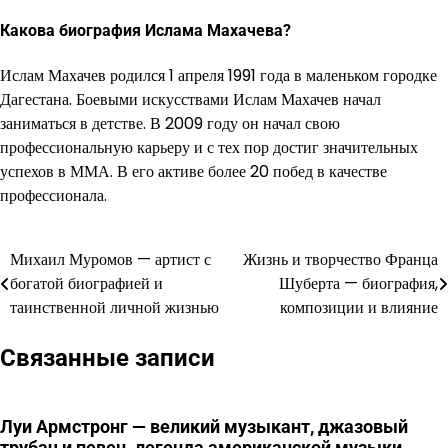
Какова биография Ислама Махачева?
Ислам Махачев родился 1 апреля 1991 года в маленьком городке
Дагестана. Боевыми искусствами Ислам Махачев начал
заниматься в детстве. В 2009 году он начал свою
профессиональную карьеру и с тех пор достиг значительных
успехов в ММА. В его активе более 20 побед в качестве
профессионала.
Михаил Муромов — артист с
Жизнь и творчество Франца
Навигация
богатой биографией и
Шуберта — биография,
по
таинственной личной жизнью
композиции и влияние
записям
Связанные записи
Луи Армстронг — великий музыкант, джазовый
трубач и певец, легенда американской музыки,