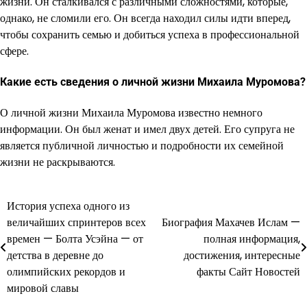
жизни. Он сталкивался с различными сложностями, которые,
однако, не сломили его. Он всегда находил силы идти вперед,
чтобы сохранить семью и добиться успеха в профессиональной
сфере.
Какие есть сведения о личной жизни Михаила Муромова?
О личной жизни Михаила Муромова известно немного
информации. Он был женат и имел двух детей. Его супруга не
является публичной личностью и подробности их семейной
жизни не раскрываются.
История успеха одного из
Навигация
величайших спринтеров всех
Биография Махачев Ислам —
по
времен — Болта Усэйна — от
полная информация,
детства в деревне до
достижения, интересные
записям
олимпийских рекордов и
факты Сайт Новостей
мировой славы