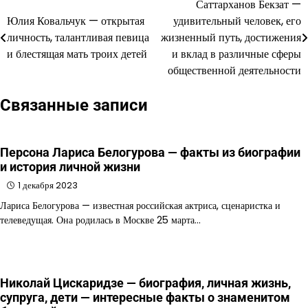
Саттарханов Бекзат —
Навигация
Юлия Ковальчук — открытая
удивительный человек, его
по
личность, талантливая певица
жизненный путь, достижения
и блестящая мать троих детей
и вклад в различные сферы
записям
общественной деятельности
Связанные записи
Персона Лариса Белогурова — факты из биографии
и история личной жизни
1 декабря 2023
Лариса Белогурова — известная российская актриса, сценаристка и
телеведущая. Она родилась в Москве 25 марта…
Николай Цискаридзе — биография, личная жизнь,
супруга, дети — интересные факты о знаменитом