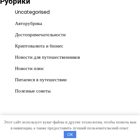
Рубрики
Uncategorised
Авторубрика
Достопримечательности
Криптовалюта и бизнес
Новости для путешественников
Новости плюс
Питаемся в путешествии
Полезные советы
Этот сайт использует куки-файлы и другие технологии, чтобы помочь вам
Copyright © 2026
gorrospis.ru
Тема News Store от
Artify
в навигации, а также предоставить лучший пользовательский опыт.
Themes
.
OK