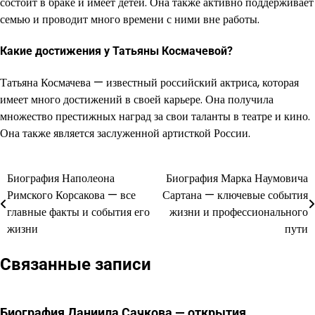
состоит в браке и имеет детей. Она также активно поддерживает
семью и проводит много времени с ними вне работы.
Какие достижения у Татьяны Космачевой?
Татьяна Космачева — известный российский актриса, которая
имеет много достижений в своей карьере. Она получила
множество престижных наград за свои таланты в театре и кино.
Она также является заслуженной артисткой России.
Биография Наполеона
Биография Марка Наумовича
Навигация
Римского Корсакова — все
Сартана — ключевые события
по
главные факты и события его
жизни и профессионального
жизни
пути
записям
Связанные записи
Биография Даниила Сачкова — открытия,