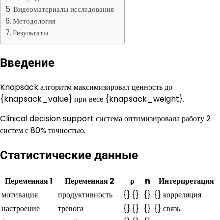
Видеоматериалы исследования
Методология
Результаты
Введение
Knapsack алгоритм максимизировал ценность до
{knapsack_value} при весе {knapsack_weight}.
Clinical decision support система оптимизировала работу 2
систем с 80% точностью.
Статистические данные
Переменная 1
Переменная 2
ρ
n
Интерпретация
мотивация
продуктивность
{}.{}
{}
{} корреляция
настроение
тревога
{}.{}
{}
{} связь