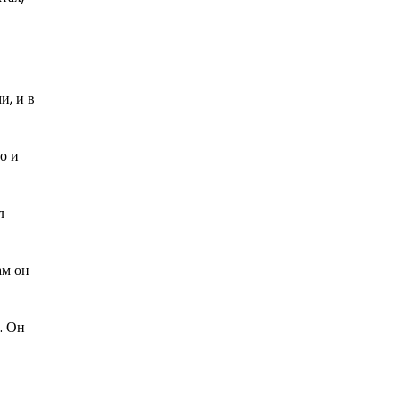
и, и в
о и
л
ам он
. Он