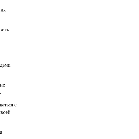
ия.
вить
дьми,
кие
.
щаться с
своей
я