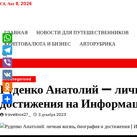
Перейти
Сб, Авг 8, 2026
к
содержимому
ГЛАВНАЯ
НОВОСТИ ДЛЯ ПУТЕШЕСТВЕННИКОВ
КРИПТОВАЛЮТА И БИЗНЕС
АВТОРУБРИКА
WhatsApp
Telegram
Viber
Uncategorised
VK
Руденко Анатолий — лич
Odnoklassniki
достижения на Информа
Отправить
travelbox27_
3 декабря 2023