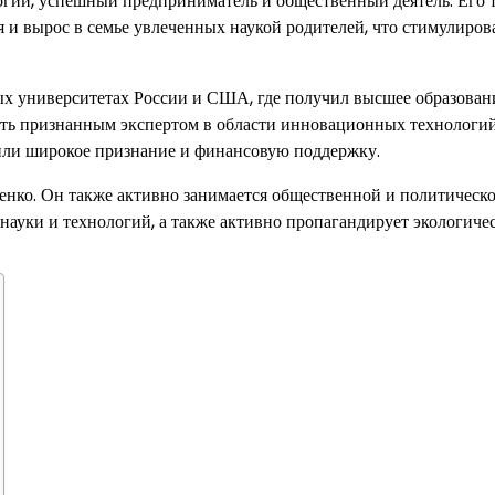
логий, успешный предприниматель и общественный деятель. Его 
 и вырос в семье увлеченных наукой родителей, что стимулиров
ых университетах России и США, где получил высшее образован
тать признанным экспертом в области инновационных технологий
чили широкое признание и финансовую поддержку.
денко. Он также активно занимается общественной и политическ
 науки и технологий, а также активно пропагандирует экологиче