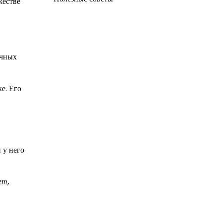
жестве
ичных
е. Его
 у него
ет,