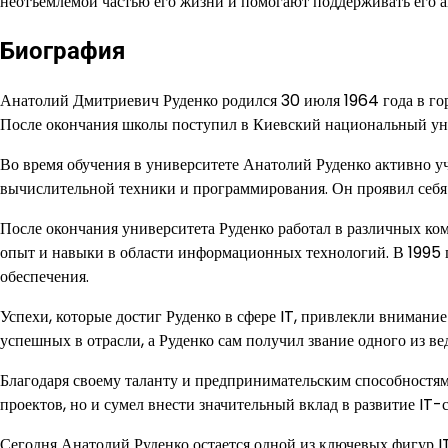
неотъемлемой частью его жизни и помогают поддерживать его 
Биография
Анатолий Дмитриевич Руденко родился 30 июля 1964 года в горо
После окончания школы поступил в Киевский национальный уни
Во время обучения в университете Анатолий Руденко активно уч
вычислительной техники и программирования. Он проявил себя
После окончания университета Руденко работал в различных ком
опыт и навыки в области информационных технологий. В 1995 
обеспечения.
Успехи, которые достиг Руденко в сфере IT, привлекли внимани
успешных в отрасли, а Руденко сам получил звание одного из в
Благодаря своему таланту и предпринимательским способностям
проектов, но и сумел внести значительный вклад в развитие IT-с
Сегодня Анатолий Руденко остается одной из ключевых фигур I