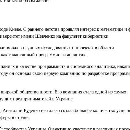
активным образом жизни.
де Киеве. С раннего детства проявлял интерес к математике и 
верситет имени Шевченко на факультет кибернетики.
аствовал в научных исследованиях и проектах в области
 как талантливый программист и аналитик.
паниях в качестве программиста и системного аналитика, накап
году он основал свою первую компанию по разработке програм
е широкой общественности. Его компания стала одной из самых
едущих предпринимателей в Украине.
, Анатолий Руденко не только создал большое количество успе
феры в стране.
T-сообщества Украины. Он активно участвует в различных проек