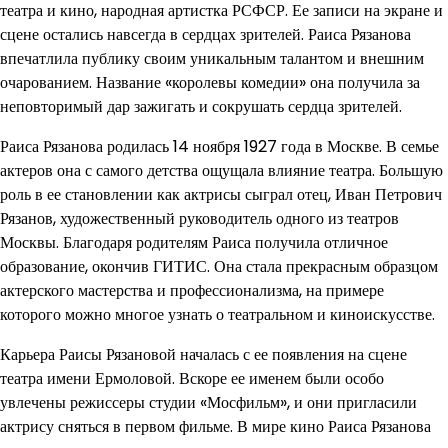
театра и кино, народная артистка РСФСР. Ее записи на экране и
сцене остались навсегда в сердцах зрителей. Раиса Рязанова
впечатлила публику своим уникальным талантом и внешним
очарованием. Название «королевы комедии» она получила за
неповторимый дар зажигать и сокрушать сердца зрителей.
Раиса Рязанова родилась 14 ноября 1927 года в Москве. В семье
актеров она с самого детства ощущала влияние театра. Большую
роль в ее становлении как актрисы сыграл отец, Иван Петрович
Рязанов, художественный руководитель одного из театров
Москвы. Благодаря родителям Раиса получила отличное
образование, окончив ГИТИС. Она стала прекрасным образцом
актерского мастерства и профессионализма, на примере
которого можно многое узнать о театральном и киноискусстве.
Карьера Раисы Рязановой началась с ее появления на сцене
театра имени Ермоловой. Вскоре ее именем были особо
увлечены режиссеры студии «Мосфильм», и они пригласили
актрису сняться в первом фильме. В мире кино Раиса Рязанова